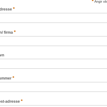
*
Angir obl
*
dresse
*
n/ firma
avn
*
nummer
*
ost-adresse