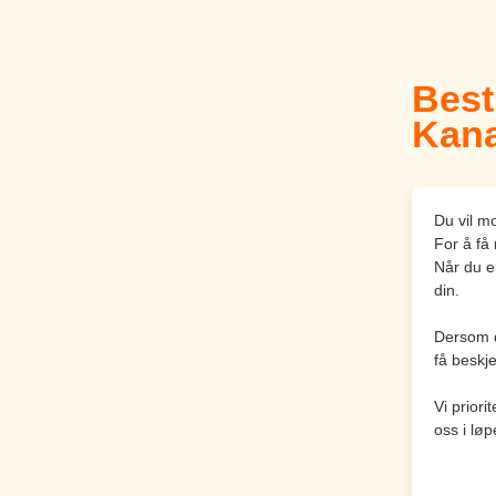
Best
Kana
Du vil mo
For å få
Når du er
din.
Dersom de
få beskj
Vi prior
oss i løp