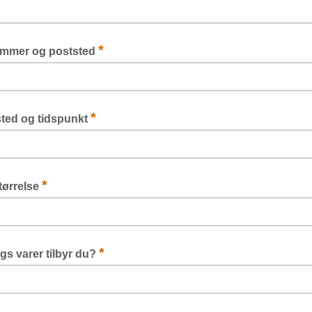
*
mmer og poststed
*
ted og tidspunkt
*
tørrelse
*
gs varer tilbyr du?