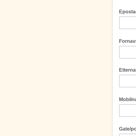
Eposta
Fornav
Ettern
Mobil
Gate/p