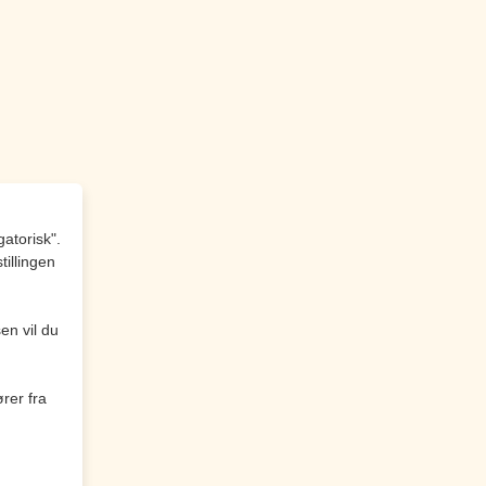
atorisk".
tillingen
en vil du
rer fra