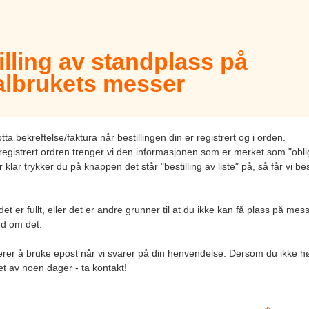
illing av standplass på
lbrukets messer
tta bekreftelse/faktura når bestillingen din er registrert og i orden.
 registrert ordren trenger vi den informasjonen som er merket som "oblig
 klar trykker du på knappen det står "bestilling av liste" på, så får vi bes
t er fullt, eller det er andre grunner til at du ikke kan få plass på mess
ed om det.
iterer å bruke epost når vi svarer på din henvendelse. Dersom du ikke hø
et av noen dager - ta kontakt!